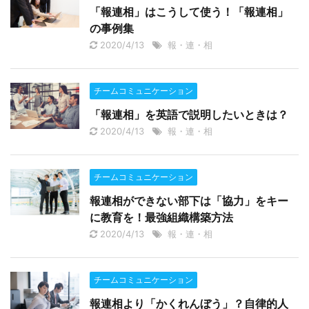
「報連相」はこうして使う！「報連相」
の事例集
2020/4/13
報・連・相
チームコミュニケーション
「報連相」を英語で説明したいときは？
2020/4/13
報・連・相
チームコミュニケーション
報連相ができない部下は「協力」をキー
に教育を！最強組織構築方法
2020/4/13
報・連・相
チームコミュニケーション
報連相より「かくれんぼう」？自律的人