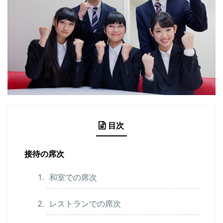
目次
接待の席次
和室での席次
レストランでの席次