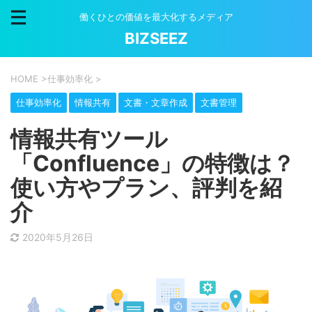
働くひとの価値を最大化するメディア
BIZSEEZ
HOME
>
仕事効率化
>
仕事効率化
情報共有
文書・文章作成
文書管理
情報共有ツール
「Confluence」の特徴は？
使い方やプラン、評判を紹
介
2020年5月26日