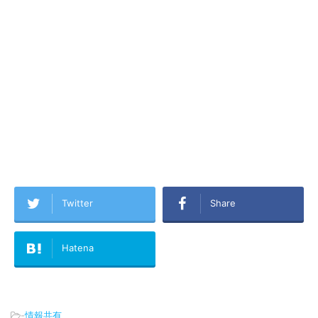
Twitter
Share
Hatena
-
情報共有