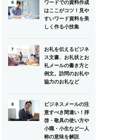
ワードでの資料作成
6
はここがコツ！見や
すいワード資料を美
しく作る小技集
お礼を伝えるビジネ
7
ス文書、お礼状とお
礼メールの書き方と
例文。訪問のお礼や
協力のお礼など
ビジネスメールの注
8
意すべき間違い！拝
啓・敬具の使い方や
小職・小生など一人
称の意味を解説